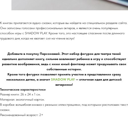
К книгам прилагаются аудио-сказки, которые вы найдете на специальном разделе сайта.
Они записаны голосами профессиональных актеров, и являются очень популярным
способом игры с SHADOW PLAY. Кроме того, это настоящее спасение после длинного
трудового дня, когда не хватает сил на чтение вслух!
Добавьте в покупку Персонажей. Этот набор фигурок для театра теней
идеально дополняет книгу, сильнее вовлекают ребенка в игру и способствуют
развитию воображения, ведь с ними юный фантазер может придумывать свои
собственные истории.
Кроме того фигурки позволяют принять участие в представлении сразу
нескольким детям, а значит
SHADOW PLAY
— отличная идея для детской
вечеринки!
Технические характеристики
Размер книги: 26 х 24 х 1 см.
Материал: экологичный картон.
В коробке: волшебная книжка с резными иллюстрациями, под которыми расположен текст
сказки.
Рекомендованный возраст: 2+