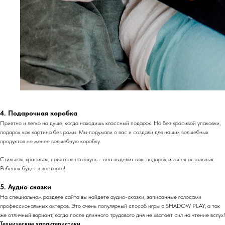
4. Подарочная коробка
Приятно и легко на душе, когда находишь классный подарок. Но без красивой упаковки,
подарок как картина без рамы. Мы подумали о вас и создали для наших волшебных
продуктов не менее волшебную коробку.
Стильная, красивая, приятная на ощупь - она выделит ваш подарок из всех остальных.
Ребенок будет в восторге!
5. Аудио сказки
На специальном разделе сайта вы найдете аудио-сказки, записанные голосами
профессиональных актеров. Это очень популярный способ игры с SHADOW PLAY, а так
же отличный вариант, когда после длинного трудового дня не хватает сил на чтение вслух!
Технические характеристики