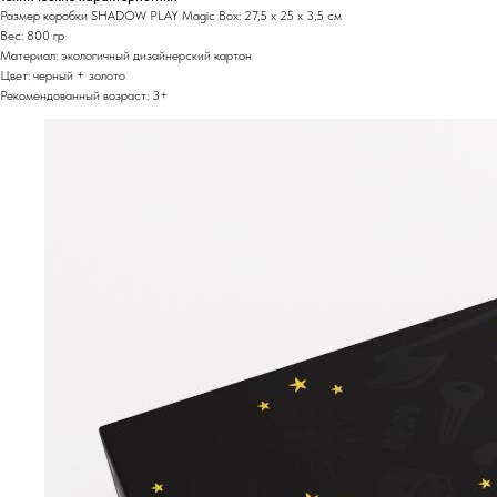
Размер коробки SHADOW PLAY Magic Box: 27,5 х 25 х 3,5 см
Вес: 800 гр
Материал: экологичный дизайнерский картон
Цвет: черный + золото
Рекомендованный возраст: 3+