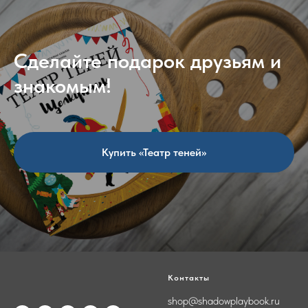
Сделайте подарок друзьям и
знакомым!
Купить «Театр теней»
Контакты
shop@shadowplaybook.ru